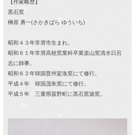
【作家略歴】
黒石窯
榊原 勇一(さかきばら ゆういち)
昭和４３年常滑市生まれ。
昭和６１年常滑高校窯業科卒業楽山窯清水日呂
志に師事。
昭和６２年韓国普州駕洛窯にて修行。
平成４年 韓国茂朱窯にて修行。
平成５年 三重県菰野町に黒石窯築窯。