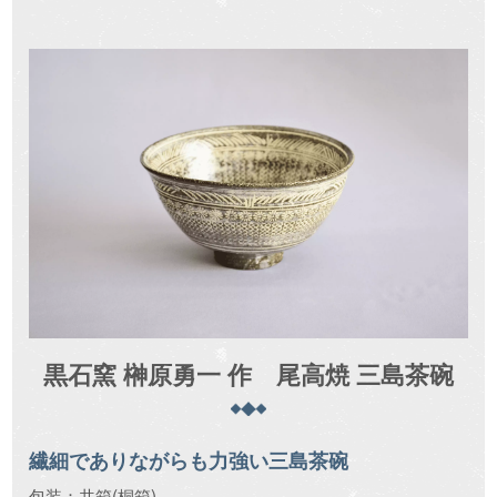
黒石窯 榊原勇一 作 尾高焼 三島茶碗
繊細でありながらも力強い三島茶碗
包装：共箱(桐箱)