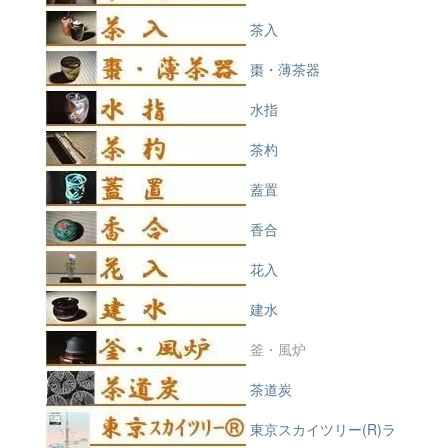
茶入
棗・薄茶器
水指
茶杓
蓋置
香合
花入
建水
釜・風炉
茶道炭
東京スカイツリー(R)ラ