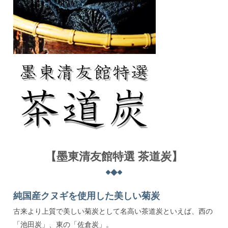
【墨東清友館特選 茶道炭】
純国産クヌギを使用した美しい菊炭
古来より上質で美しい菊炭として名高い茶道炭といえば、西の
「池田炭」、東の「佐倉炭」。