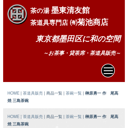
墨東清友館
茶の湯
㈲菊池商店
茶道具専門店
東京都墨田区に和の空間
～お茶事・貸茶席・茶道具販売～
HOME
|
茶道具販売
| 商品一覧 |
茶碗一覧
|
榊原勇一 作 尾高
焼 三島茶碗
HOME
|
茶道具販売
| 商品一覧 |
茶碗一覧
|
榊原勇一 作 尾高
焼 三島茶碗