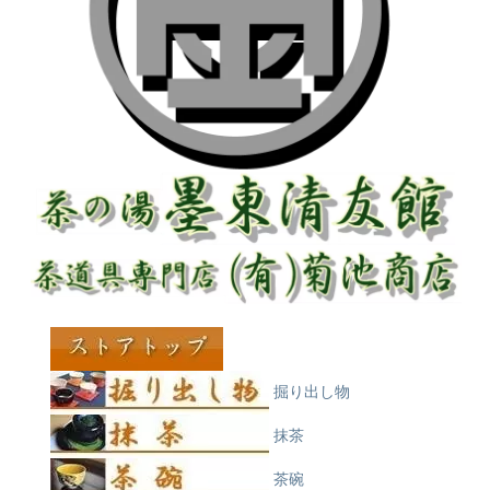
掘り出し物
抹茶
茶碗